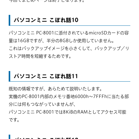
今回でまとめページは終了となります。
ダウンロード
パソコンミニ こぼれ話10
ふろく
パソコンミニ PC-8001に添付されているmicroSDカードの容
量は16GBですが、半分の8GBしか使用していません。
これはバックアップイメージを小さくして、バックアップ／リ
サポート
ストア時間を短縮するためです。
パソコンミニ こぼれ話11
既知の情報ですが、あらためて説明いたします。
実機のPC-8001内部のメモリ番地6000h～7FFFhに当たる部
分には何もつながっていませんが、
パソコンミニ PC-8001では8KiBのRAMとしてアクセス可能
です。